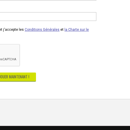
 et j'accepte les
Conditions Générales
et
la Charte sur le
JOUER MAINTENANT !