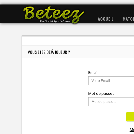
ACCUEIL
MATC
VOUS ÊTES DÉJÀ JOUEUR ?
Email :
Mot de passe :
Mo