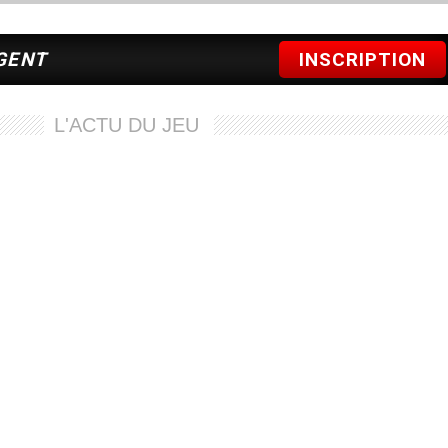
GENT
INSCRIPTION
L'ACTU DU JEU