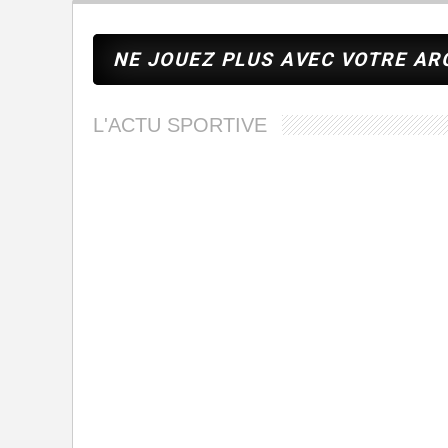
NE JOUEZ PLUS AVEC VOTRE AR
L'ACTU SPORTIVE