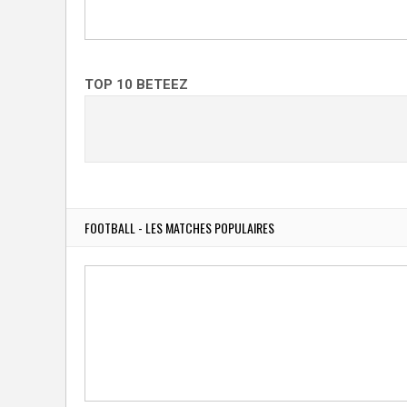
TOP 10 BETEEZ
FOOTBALL - LES MATCHES POPULAIRES