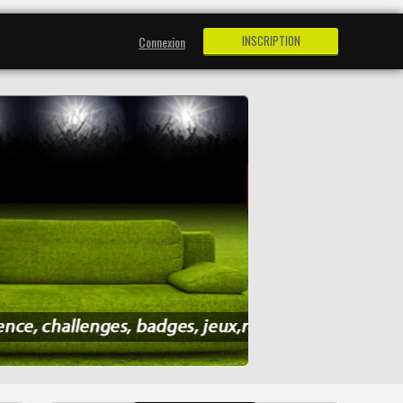
INSCRIPTION
Connexion