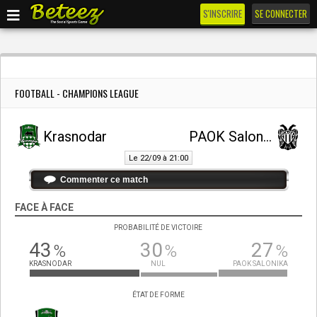
S'INSCRIRE
SE CONNECTER
FOOTBALL - CHAMPIONS LEAGUE
Krasnodar
PAOK Salonika
Le 22/09 à 21:00
Commenter ce match
FACE À FACE
PROBABILITÉ DE VICTOIRE
43
30
27
%
%
%
KRASNODAR
NUL
PAOK SALONIKA
ÉTAT DE FORME