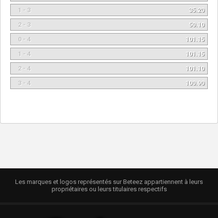
1 - 3
35.20
2 - 3
50.10
0 - 4
101.15
1 - 4
101.15
2 - 4
101.10
3 - 4
100.90
Les marques et logos représentés sur Beteez appartiennent à leurs
propriétaires ou leurs titulaires respectifs