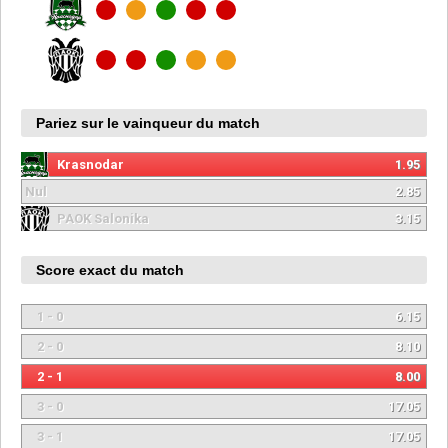
Pariez sur le vainqueur du match
Krasnodar
1.95
Nul
2.85
PAOK Salonika
3.15
Score exact du match
1 - 0
6.15
2 - 0
8.10
2 - 1
8.00
3 - 0
17.05
3 - 1
17.05