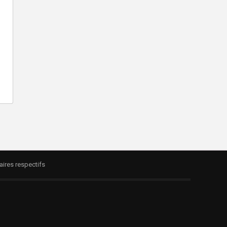
aires respectifs