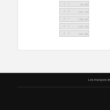
3 - 2
39.90
4 - 0
101.10
4 - 1
100.80
4 - 2
101.10
4 - 3
101.00
Les marques et 