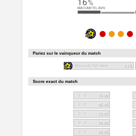
16
%
MACCABI TEL-AVIV
Pariez sur le vainqueur du match
Maccabi Tel-Aviv
4.15
Score exact du match
1 - 0
13.90
2 - 0
25.95
2 - 1
13.95
3 - 0
70.00
3 - 1
39.95