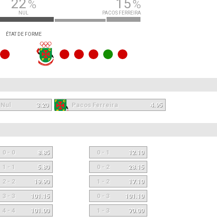
22
15
%
%
NUL
PACOS FERREIRA
ÉTAT DE FORME
Nul
3.20
Pacos Ferreira
4.95
0 - 0
8.85
0 - 1
12.10
1 - 1
5.80
0 - 2
28.15
2 - 2
19.90
1 - 2
17.10
3 - 3
101.15
0 - 3
101.10
4 - 4
101.00
1 - 3
70.00