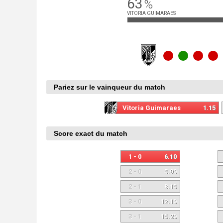
63
%
VITORIA GUIMARAES
Pariez sur le vainqueur du match
Vitoria Guimaraes
1.15
Score exact du match
1 - 0
6.10
2 - 0
5.90
2 - 1
8.15
3 - 0
12.10
3 - 1
15.20