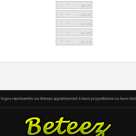
2 - 3
79.95
0 - 4
100.95
1 - 4
101.00
2 - 4
101.00
3 - 4
101.10
logos représentés sur Beteez appartiennent à leurs propriétaires ou leurs titul