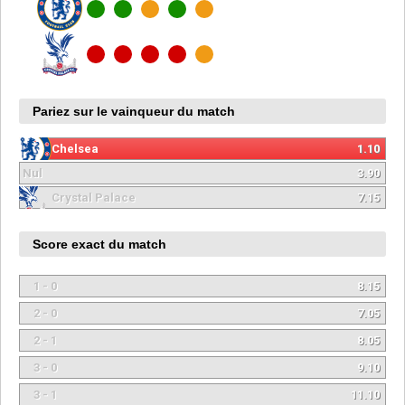
Pariez sur le vainqueur du match
Chelsea
1.10
Nul
3.90
Crystal Palace
7.15
Score exact du match
1 - 0
8.15
2 - 0
7.05
2 - 1
8.05
3 - 0
9.10
3 - 1
11.10