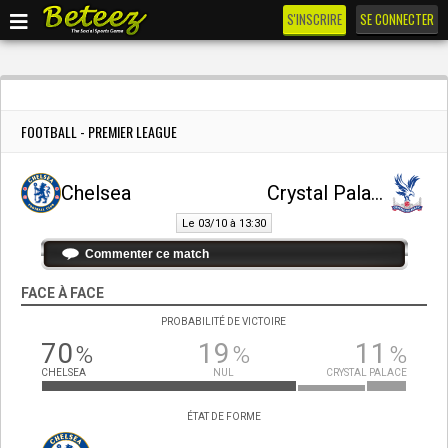
S'INSCRIRE
SE CONNECTER
FOOTBALL - PREMIER LEAGUE
Chelsea
Crystal Palace
Le 03/10 à 13:30
Commenter ce match
FACE À FACE
PROBABILITÉ DE VICTOIRE
70
19
11
%
%
%
CHELSEA
NUL
CRYSTAL PALACE
ÉTAT DE FORME