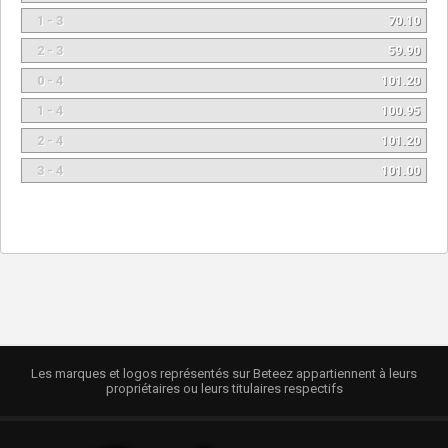
1 - 3
70.10
2 - 3
59.90
0 - 4
101.20
1 - 4
100.95
2 - 4
101.20
3 - 4
101.00
Les marques et logos représentés sur Beteez appartiennent à leurs
propriétaires ou leurs titulaires respectifs