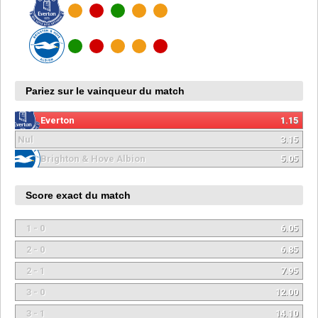
Pariez sur le vainqueur du match
Everton
1.15
Nul
3.15
Brighton & Hove Albion
5.05
Score exact du match
1 - 0
6.05
2 - 0
6.85
2 - 1
7.95
3 - 0
12.00
3 - 1
14.10