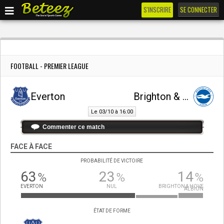
S'INSCRIRE
SE CONNECTER
FOOTBALL - PREMIER LEAGUE
Everton
Brighton & Hove Albion
Le 03/10 à 16:00
Commenter ce match
FACE À FACE
PROBABILITÉ DE VICTOIRE
63
23
14
%
%
%
EVERTON
NUL
BRIGHTON & HOVE
ALBION
ÉTAT DE FORME