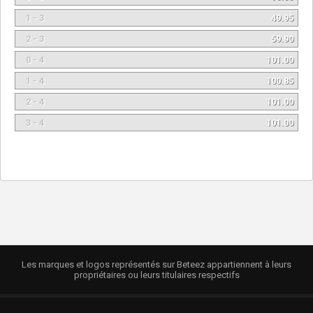
1 - 3
49.95
2 - 3
59.90
0 - 4
101.00
1 - 4
100.85
2 - 4
101.00
3 - 4
101.00
Les marques et logos représentés sur Beteez appartiennent à leurs
propriétaires ou leurs titulaires respectifs