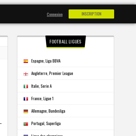
INSCRIPTION
Connexion
FOOTBALL LIGUES
Espagne, Liga BBVA
Angleterre, Premier League
Italie, Serie A
France, Ligue 1
Allemagne, Bundesliga
Portugal, Superliga
Ligue des champions