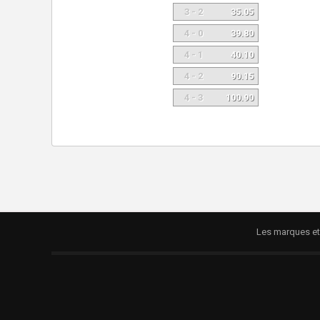
3 - 2
35.05
4 - 0
39.80
4 - 1
40.10
4 - 2
90.15
4 - 3
100.90
Les marques et 