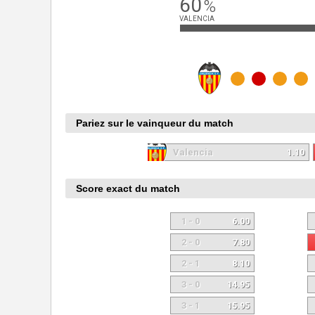
60
%
VALENCIA
Pariez sur le vainqueur du match
Valencia
1.10
Score exact du match
1 - 0
6.00
2 - 0
7.80
2 - 1
8.10
3 - 0
14.95
3 - 1
15.95