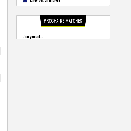
PROCHAINS MATCHES
Chargement...