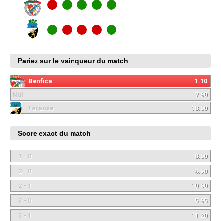
Pariez sur le vainqueur du match
Benfica
1.10
Nul
7.90
Farense
18.00
Score exact du match
1 - 0
8.00
2 - 0
4.90
2 - 1
10.00
3 - 0
5.95
3 - 1
11.20