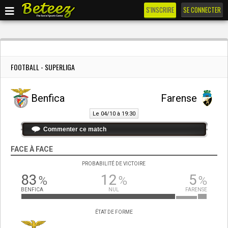
S'INSCRIRE
SE CONNECTER
FOOTBALL - SUPERLIGA
Benfica
Farense
Le 04/10 à 19:30
Commenter ce match
FACE À FACE
PROBABILITÉ DE VICTOIRE
83
12
5
%
%
%
BENFICA
NUL
FARENSE
ÉTAT DE FORME