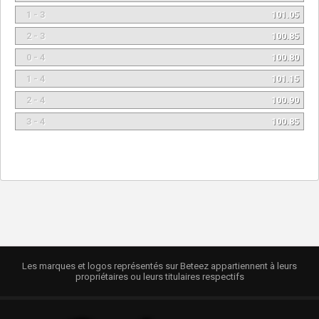
1 - 3
101.05
2 - 3
100.85
0 - 4
100.80
1 - 4
101.15
2 - 4
100.90
3 - 4
100.85
Les marques et logos représentés sur Beteez appartiennent à leurs
propriétaires ou leurs titulaires respectifs