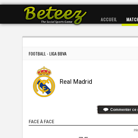
ACCUEIL
MATC
FOOTBALL - LIGA BBVA
Real Madrid
Commenter ce 
FACE À FACE
PR