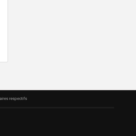
aires respectifs