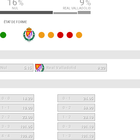
16
9
%
%
NUL
REAL VALLADOLID
ÉTAT DE FORME
Nul
5.15
Real Valladolid
9.20
0 - 0
18.20
0 - 1
24.05
1 - 1
10.00
0 - 2
69.90
2 - 2
23.00
1 - 2
28.10
3 - 3
101.05
0 - 3
101.10
4 - 4
100.80
1 - 3
101.10