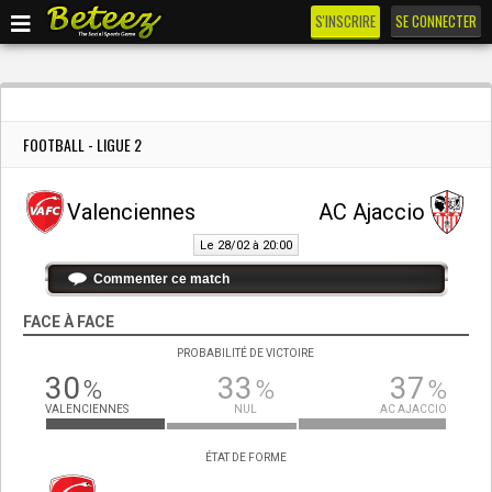
S'INSCRIRE
SE CONNECTER
FOOTBALL - LIGUE 2
Valenciennes
AC Ajaccio
Le 28/02 à 20:00
Commenter ce match
FACE À FACE
PROBABILITÉ DE VICTOIRE
30
33
37
%
%
%
VALENCIENNES
NUL
AC AJACCIO
ÉTAT DE FORME