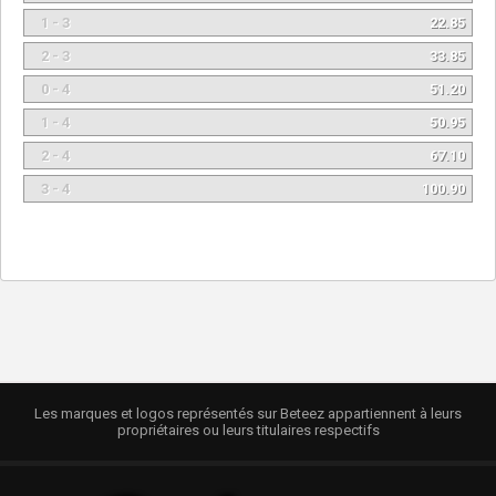
1 - 3
22.85
2 - 3
33.85
0 - 4
51.20
1 - 4
50.95
2 - 4
67.10
3 - 4
100.90
Les marques et logos représentés sur Beteez appartiennent à leurs
propriétaires ou leurs titulaires respectifs