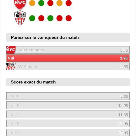
Pariez sur le vainqueur du match
Valenciennes
3.15
Nul
2.95
AC Ajaccio
2.55
Score exact du match
1 - 0
8.35
2 - 0
13.95
2 - 1
11.35
3 - 0
28.90
3 - 1
26.05