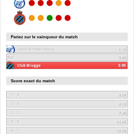
Pariez sur le vainqueur du match
Zenit St Petersburg
1.10
Nul
3.00
Club Brugge
3.95
Score exact du match
1 - 0
8.00
2 - 0
8.10
2 - 1
7.80
3 - 0
14.05
3 - 1
13.00