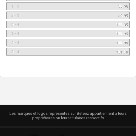
1 - 3
39.90
2 - 3
45.05
0 - 4
100.85
1 - 4
100.95
2 - 4
100.90
3 - 4
101.10
Les marques et logos représentés sur Beteez appartiennent à leurs
propriétaires ou leurs titulaires respectifs