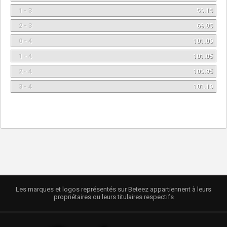
1 - 3
50.15
2 - 3
69.95
0 - 4
101.00
1 - 4
101.05
2 - 4
100.95
3 - 4
101.10
Les marques et logos représentés sur Beteez appartiennent à leurs
propriétaires ou leurs titulaires respectifs