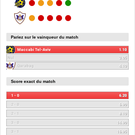
Pariez sur le vainqueur du match
Maccabi Tel-Aviv
1.10
Nul
3.05
Qarabag
4.10
Score exact du match
1 - 0
6.20
2 - 0
6.90
2 - 1
8.10
3 - 0
14.90
3 - 1
16.95