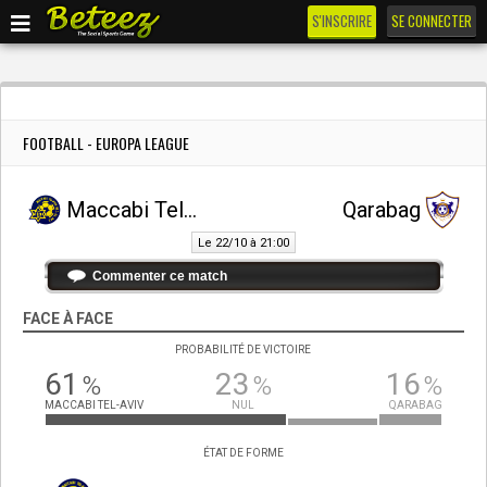
S'INSCRIRE
SE CONNECTER
FOOTBALL - EUROPA LEAGUE
Maccabi Tel-Aviv
Qarabag
Le 22/10 à 21:00
Commenter ce match
FACE À FACE
PROBABILITÉ DE VICTOIRE
61
23
16
%
%
%
MACCABI TEL-AVIV
NUL
QARABAG
ÉTAT DE FORME