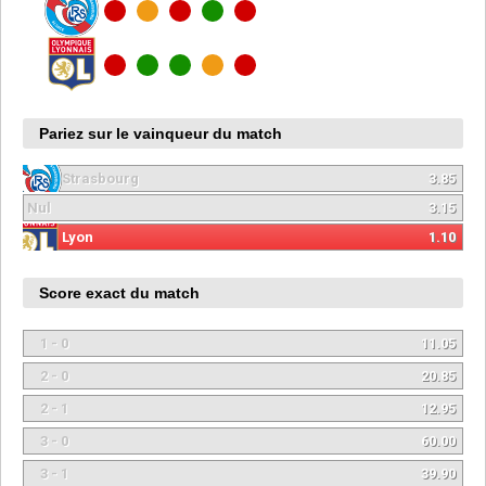
Pariez sur le vainqueur du match
Strasbourg
3.85
Nul
3.15
Lyon
1.10
Score exact du match
1 - 0
11.05
2 - 0
20.85
2 - 1
12.95
3 - 0
60.00
3 - 1
39.90