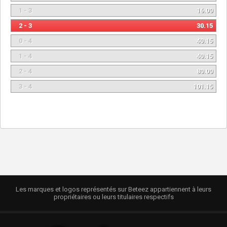
1 - 3
16.00
2 - 3
30.15
0 - 4
40.15
1 - 4
40.15
2 - 4
80.00
3 - 4
101.15
Les marques et logos représentés sur Beteez appartiennent à leurs
propriétaires ou leurs titulaires respectifs