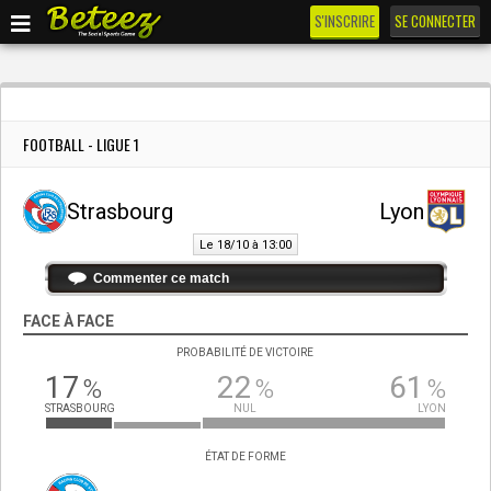
S'INSCRIRE
SE CONNECTER
FOOTBALL - LIGUE 1
Strasbourg
Lyon
Le 18/10 à 13:00
Commenter ce match
FACE À FACE
PROBABILITÉ DE VICTOIRE
17
22
61
%
%
%
STRASBOURG
NUL
LYON
ÉTAT DE FORME