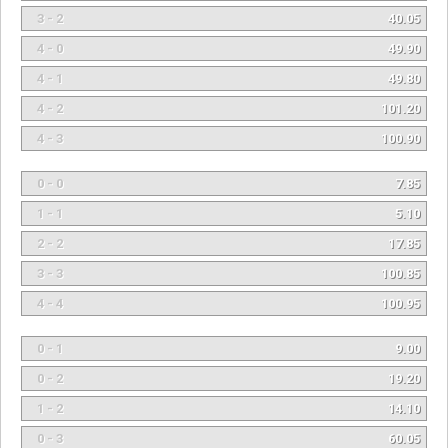
3 - 2
40.05
4 - 0
49.90
4 - 1
49.80
4 - 2
101.20
4 - 3
100.90
0 - 0
7.85
1 - 1
5.10
2 - 2
17.85
3 - 3
100.85
4 - 4
100.95
0 - 1
9.00
0 - 2
19.20
1 - 2
14.10
0 - 3
60.05