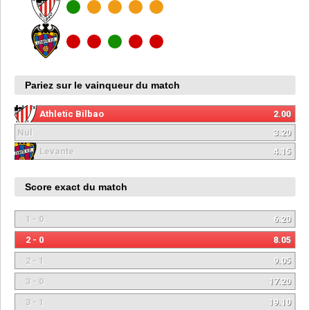
Pariez sur le vainqueur du match
Athletic Bilbao
2.00
Nul
3.20
Levante
4.15
Score exact du match
1 - 0
6.20
2 - 0
8.05
2 - 1
9.05
3 - 0
17.20
3 - 1
19.10