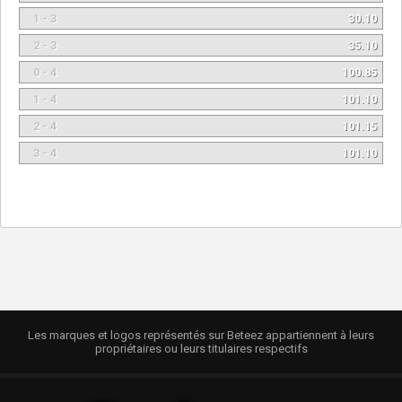
1 - 3
30.10
2 - 3
35.10
0 - 4
100.85
1 - 4
101.10
2 - 4
101.15
3 - 4
101.10
Les marques et logos représentés sur Beteez appartiennent à leurs
propriétaires ou leurs titulaires respectifs