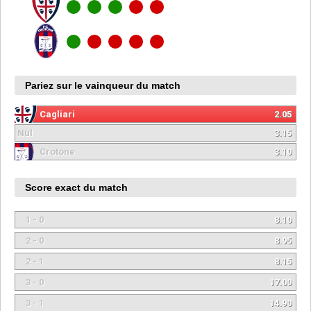
Pariez sur le vainqueur du match
Cagliari
2.05
Nul
3.15
Crotone
3.10
Score exact du match
1 - 0
8.10
2 - 0
8.95
2 - 1
8.15
3 - 0
17.00
3 - 1
14.90