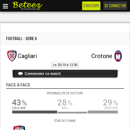
S'INSCRIRE
SE CONNECTER
FOOTBALL - SERIE A
Cagliari
Crotone
Le 25/10 à 12:30
Commenter ce match
FACE À FACE
PROBABILITÉ DE VICTOIRE
43
28
29
%
%
%
CAGLIARI
NUL
CROTONE
ÉTAT DE FORME