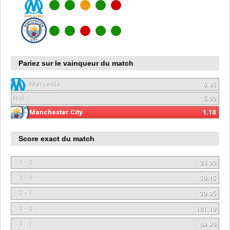
Pariez sur le vainqueur du match
Marseille
6.85
Nul
5.00
Manchester City
1.10
Score exact du match
1 - 0
24.00
2 - 0
50.15
2 - 1
20.95
3 - 0
101.10
3 - 1
69.90