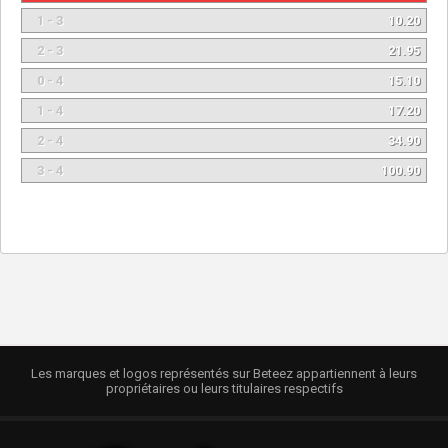
1 - 3
10.20
2 - 3
21.95
0 - 4
15.10
1 - 4
17.20
2 - 4
34.90
3 - 4
100.90
Les marques et logos représentés sur Beteez appartiennent à leurs
propriétaires ou leurs titulaires respectifs