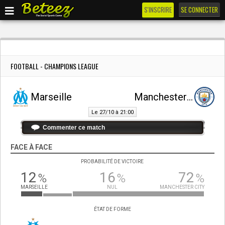
S'INSCRIRE
SE CONNECTER
FOOTBALL - CHAMPIONS LEAGUE
Marseille
Manchester City
Le 27/10 à 21:00
Commenter ce match
FACE À FACE
PROBABILITÉ DE VICTOIRE
12
16
72
%
%
%
MARSEILLE
NUL
MANCHESTER CITY
ÉTAT DE FORME