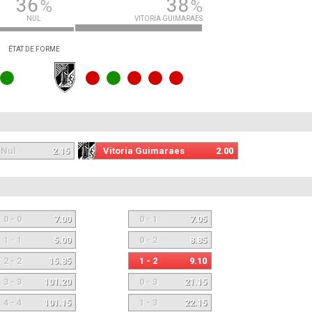
36
38
%
%
NUL
VITORIA GUIMARAES
ÉTAT DE FORME
Nul
2.15
Vitoria Guimaraes
2.00
0 - 0
7.00
0 - 1
7.05
1 - 1
5.00
0 - 2
8.85
2 - 2
15.85
1 - 2
9.10
3 - 3
101.20
0 - 3
21.15
4 - 4
101.15
1 - 3
22.15