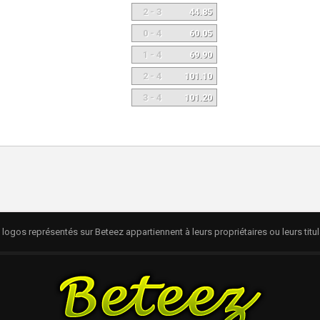
2 - 3
44.85
0 - 4
60.05
1 - 4
69.90
2 - 4
101.10
3 - 4
101.20
logos représentés sur Beteez appartiennent à leurs propriétaires ou leurs titul