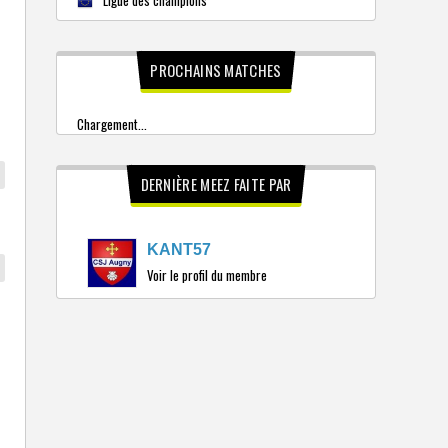
PROCHAINS MATCHES
Chargement...
DERNIÈRE MEEZ FAITE PAR
KANT57
Voir le profil du membre