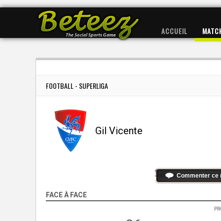
ACCUEIL
MATC
FOOTBALL - SUPERLIGA
Gil Vicente
Commenter ce 
FACE À FACE
PR