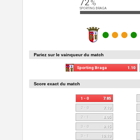
72
%
SPORTING BRAGA
Pariez sur le vainqueur du match
Sporting Braga
1.10
Score exact du match
1 - 0
7.85
2 - 0
7.10
2 - 1
8.05
3 - 0
9.15
3 - 1
10.10