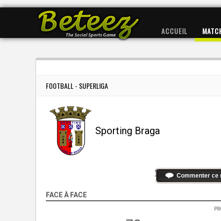
ACCUEIL
MATC
FOOTBALL - SUPERLIGA
Sporting Braga
Commenter ce 
FACE À FACE
PR