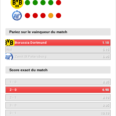
Pariez sur le vainqueur du match
Borussia Dortmund
1.10
Nul
5.15
Zenit St Petersburg
6.95
Score exact du match
1 - 0
8.85
2 - 0
6.90
2 - 1
8.10
3 - 0
9.05
3 - 1
10.10