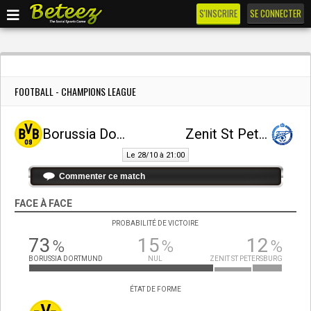
S'INSCRIRE
SE CONNECTER
FOOTBALL - CHAMPIONS LEAGUE
Borussia Dortmund
Zenit St Petersburg
Le 28/10 à 21:00
Commenter ce match
FACE À FACE
PROBABILITÉ DE VICTOIRE
73
15
12
%
%
%
BORUSSIA DORTMUND
NUL
ZENIT ST PETERSBURG
ÉTAT DE FORME