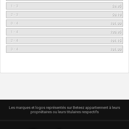
1 - 3
59.95
2 - 3
50.10
0 - 4
101.00
1 - 4
100.95
2 - 4
101.15
3 - 4
101.00
Les marques et logos représentés sur Beteez appartiennent à leurs
propriétaires ou leurs titulaires respectifs