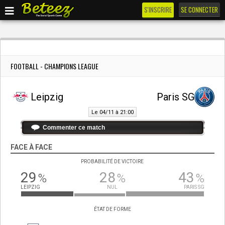
S'INSCRIRE
SE CONNECTER
FOOTBALL - CHAMPIONS LEAGUE
Leipzig
Paris SG
Le 04/11 à 21:00
Commenter ce match
FACE À FACE
PROBABILITÉ DE VICTOIRE
29
28
43
%
%
%
LEIPZIG
NUL
PARIS SG
ÉTAT DE FORME