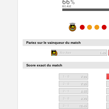
66
%
RIO AVE
Pariez sur le vainqueur du match
Rio Ave
1.40
Score exact du match
1 - 0
7.20
2 - 0
7.05
2 - 1
8.65
3 - 0
9.70
3 - 1
12.45