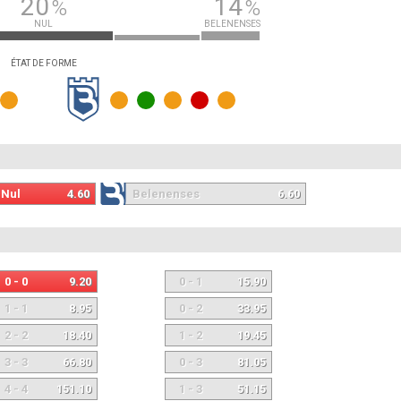
20
14
%
%
NUL
BELENENSES
ÉTAT DE FORME
Nul
4.60
Belenenses
6.60
0 - 0
9.20
0 - 1
15.90
1 - 1
8.95
0 - 2
33.95
2 - 2
18.40
1 - 2
19.45
3 - 3
66.80
0 - 3
81.05
4 - 4
151.10
1 - 3
51.15