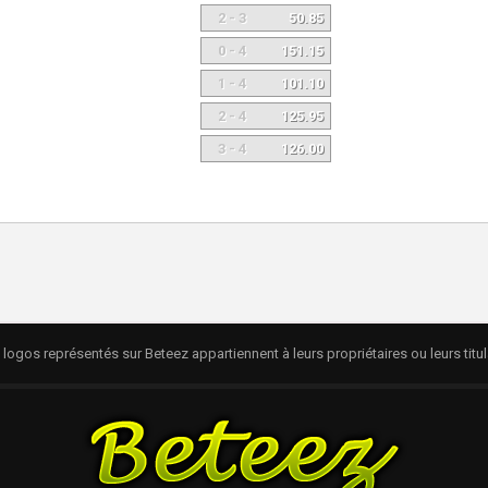
2 - 3
50.85
0 - 4
151.15
1 - 4
101.10
2 - 4
125.95
3 - 4
126.00
logos représentés sur Beteez appartiennent à leurs propriétaires ou leurs titul