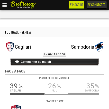
S'INSCRIRE
SE CONNECTER
FOOTBALL - SERIE A
Cagliari
Sampdoria
Le 07/11 à 15:00
Commenter ce match
FACE À FACE
PROBABILITÉ DE VICTOIRE
39
26
35
%
%
%
CAGLIARI
NUL
SAMPDORIA
ÉTAT DE FORME