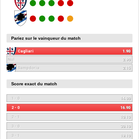
Pariez sur le vainqueur du match
Cagliari
1.90
Nul
2.90
Sampdoria
2.15
Score exact du match
1 - 0
14.00
2 - 0
16.90
2 - 1
10.10
3 - 0
30.10
3 - 1
19.10