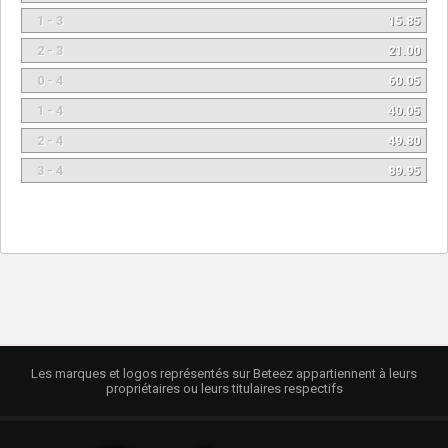
1 - 3
15.85
2 - 3
21.00
0 - 4
60.05
1 - 4
40.05
2 - 4
49.80
3 - 4
89.95
Les marques et logos représentés sur Beteez appartiennent à leurs
propriétaires ou leurs titulaires respectifs