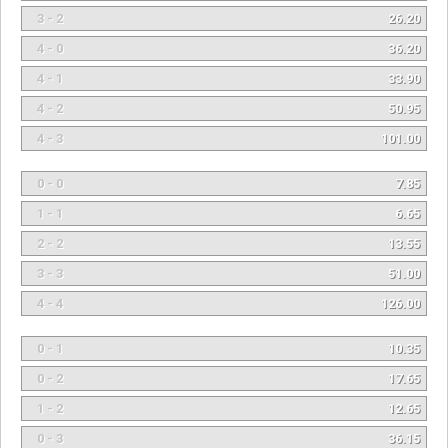
3 - 2
26.20
4 - 0
36.20
4 - 1
33.90
4 - 2
50.95
4 - 3
101.00
0 - 0
7.85
1 - 1
6.65
2 - 2
13.55
3 - 3
51.00
4 - 4
126.00
0 - 1
10.35
0 - 2
17.65
1 - 2
12.65
0 - 3
36.15