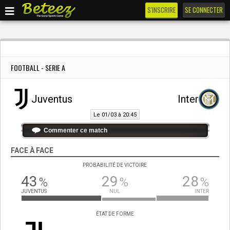
S'INSCRIRE
SE CONNECTER
FOOTBALL - SERIE A
Juventus
Inter
Le 01/03 à 20:45
Commenter ce match
FACE À FACE
PROBABILITÉ DE VICTOIRE
43
29
28
%
%
%
JUVENTUS
NUL
INTER
ÉTAT DE FORME