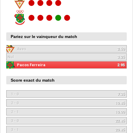
Pariez sur le vainqueur du match
Aves
2.50
Nul
3.25
Pacos Ferreira
2.95
Score exact du match
1 - 0
7.35
2 - 0
10.85
2 - 1
10.00
3 - 0
22.85
3 - 1
20.85