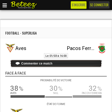
S'INSCRIRE
SE CONNECTER
FOOTBALL - SUPERLIGA
Aves
Pacos Ferreira
Le 01/03 à 16:00
Commenter ce match
FACE À FACE
PROBABILITÉ DE VICTOIRE
38
30
32
%
%
%
AVES
NUL
PACOS FERREIRA
ÉTAT DE FORME