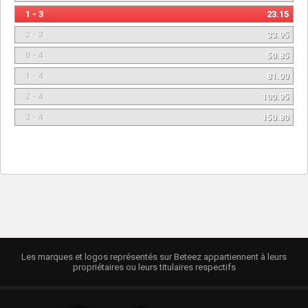
1 - 3
23.15
2 - 3
33.95
0 - 4
50.85
1 - 4
81.00
2 - 4
100.95
3 - 4
150.80
Les marques et logos représentés sur Beteez appartiennent à leurs
propriétaires ou leurs titulaires respectifs