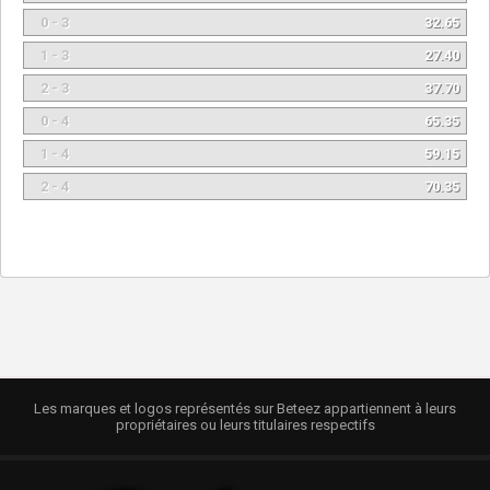
0 - 3
32.65
1 - 3
27.40
2 - 3
37.70
0 - 4
65.35
1 - 4
59.15
2 - 4
70.35
Les marques et logos représentés sur Beteez appartiennent à leurs
propriétaires ou leurs titulaires respectifs