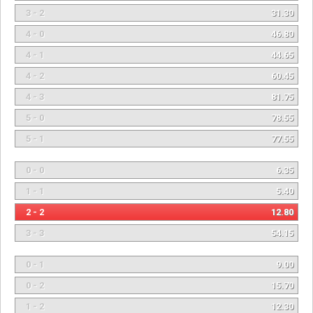
3 - 2
31.30
4 - 0
46.80
4 - 1
44.65
4 - 2
60.45
4 - 3
81.75
5 - 0
78.55
5 - 1
77.55
0 - 0
6.35
1 - 1
5.40
2 - 2
12.80
3 - 3
54.15
0 - 1
9.00
0 - 2
15.70
1 - 2
12.30