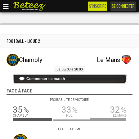
S'INSCRIRE
SE CONNECTER
FOOTBALL - LIGUE 2
Chambly
Le Mans
Le 06/03 à 20:00
Commenter ce match
FACE À FACE
PROBABILITÉ DE VICTOIRE
35
33
32
%
%
%
CHAMBLY
NUL
LE MANS
ÉTAT DE FORME