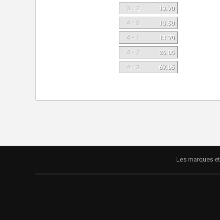
3 - 2
19.70
4 - 0
13.50
4 - 1
14.70
4 - 2
26.05
4 - 3
67.05
Les marques et 