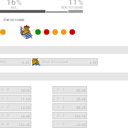
16
11
%
%
NUL
REAL SOCIEDAD
ÉTAT DE FORME
Nul
5.65
Real Sociedad
8.60
0 - 0
13.30
0 - 1
23.00
1 - 1
11.10
0 - 2
35.90
2 - 2
18.00
1 - 2
22.85
3 - 3
66.80
0 - 3
126.10
4 - 4
150.85
1 - 3
40.90