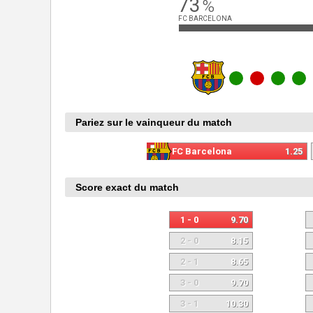
73
%
FC BARCELONA
Pariez sur le vainqueur du match
FC Barcelona
1.25
Score exact du match
1 - 0
9.70
2 - 0
8.15
2 - 1
8.65
3 - 0
9.70
3 - 1
10.30