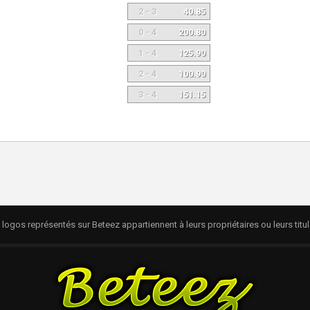
2 - 3
40.85
0 - 4
200.80
1 - 4
125.90
2 - 4
100.90
3 - 4
151.15
logos représentés sur Beteez appartiennent à leurs propriétaires ou leurs titul