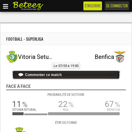
S'INSCRIRE
SE CONNECTER
FOOTBALL - SUPERLIGA
Vitoria Setubal
Benfica
Le 07/03 à 19:00
Commenter ce match
FACE À FACE
PROBABILITÉ DE VICTOIRE
11
22
67
%
%
%
VITORIA SETUBAL
NUL
BENFICA
ÉTAT DE FORME