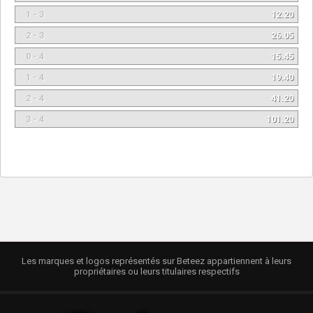
1 - 3
12.20
2 - 3
26.05
0 - 4
15.45
1 - 4
19.40
2 - 4
41.20
3 - 4
101.20
Les marques et logos représentés sur Beteez appartiennent à leurs
propriétaires ou leurs titulaires respectifs