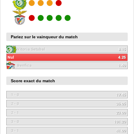
Pariez sur le vainqueur du match
Vitoria Setubal
8.15
Nul
4.25
Benfica
1.40
Score exact du match
1 - 0
17.45
2 - 0
36.05
2 - 1
23.00
3 - 0
101.20
3 - 1
41.00