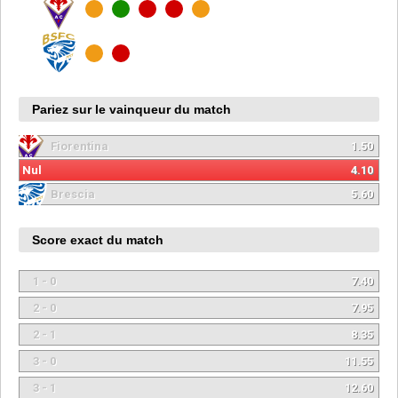
Pariez sur le vainqueur du match
Fiorentina
1.50
Nul
4.10
Brescia
5.60
Score exact du match
1 - 0
7.40
2 - 0
7.95
2 - 1
8.35
3 - 0
11.55
3 - 1
12.60