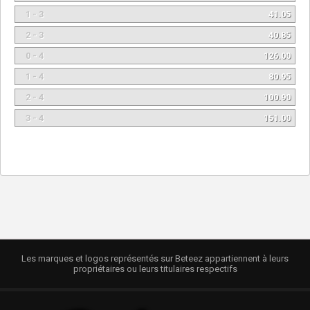
1 - 3
41.05
2 - 3
40.85
0 - 4
126.00
1 - 4
80.95
2 - 4
100.90
3 - 4
151.00
Les marques et logos représentés sur Beteez appartiennent à leurs
propriétaires ou leurs titulaires respectifs