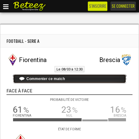
S'INSCRIRE
SE CONNECTER
FOOTBALL - SERIE A
Fiorentina
Brescia
Le 08/03 à 12:30
Commenter ce match
FACE À FACE
PROBABILITÉ DE VICTOIRE
61
23
16
%
%
%
FIORENTINA
NUL
BRESCIA
ÉTAT DE FORME