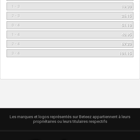
1 - 3
19.30
2 - 3
26.15
0 - 4
51.10
1 - 4
40.95
2 - 4
67.20
3 - 4
101.15
Les marques et logos représentés sur Beteez appartiennent à leurs
propriétaires ou leurs titulaires respectifs