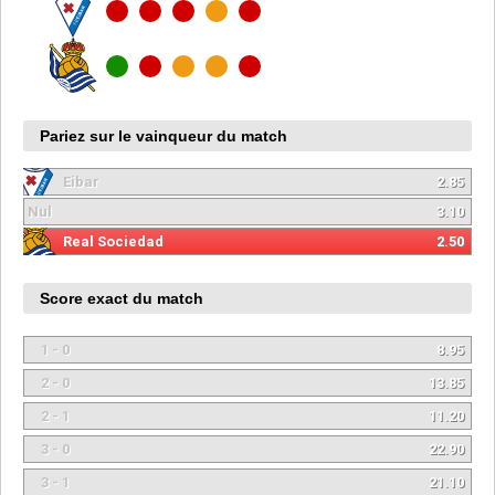
Pariez sur le vainqueur du match
Eibar
2.85
Nul
3.10
Real Sociedad
2.50
Score exact du match
1 - 0
8.95
2 - 0
13.85
2 - 1
11.20
3 - 0
22.90
3 - 1
21.10