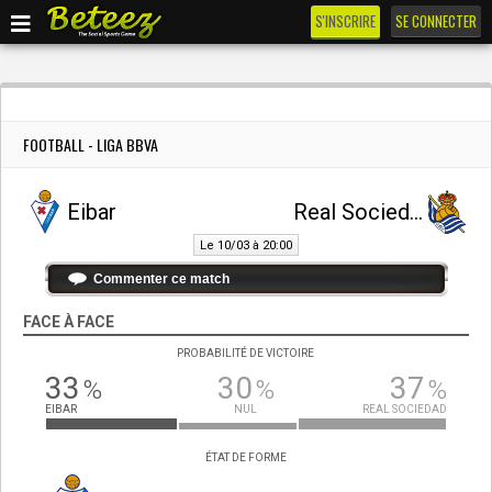
S'INSCRIRE
SE CONNECTER
FOOTBALL - LIGA BBVA
Eibar
Real Sociedad
Le 10/03 à 20:00
Commenter ce match
FACE À FACE
PROBABILITÉ DE VICTOIRE
33
30
37
%
%
%
EIBAR
NUL
REAL SOCIEDAD
ÉTAT DE FORME