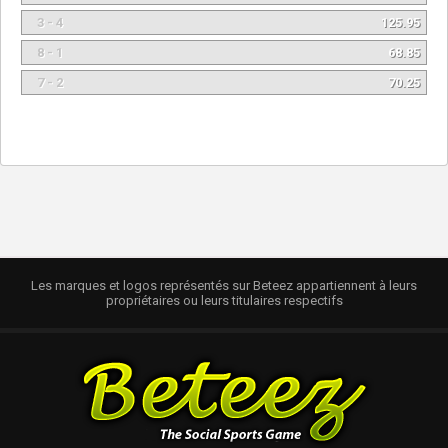
3 - 4
125.95
8 - 1
68.85
7 - 2
70.25
Les marques et logos représentés sur Beteez appartiennent à leurs
propriétaires ou leurs titulaires respectifs