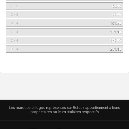
1 - 3
40.95
2 - 3
66.95
0 - 4
151.20
1 - 4
151.10
2 - 4
126.05
3 - 4
201.10
Les marques et logos représentés sur Beteez appartiennent à leurs
propriétaires ou leurs titulaires respectifs