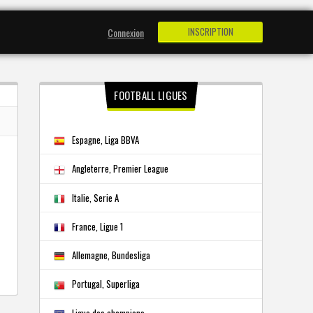
INSCRIPTION
Connexion
FOOTBALL LIGUES
Espagne, Liga BBVA
Angleterre, Premier League
Italie, Serie A
France, Ligue 1
Allemagne, Bundesliga
Portugal, Superliga
Ligue des champions