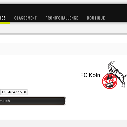
HES
CLASSEMENT
PRONO'CHALLENGE
BOUTIQUE
FC Koln
Le 04/04 à 15:30
match