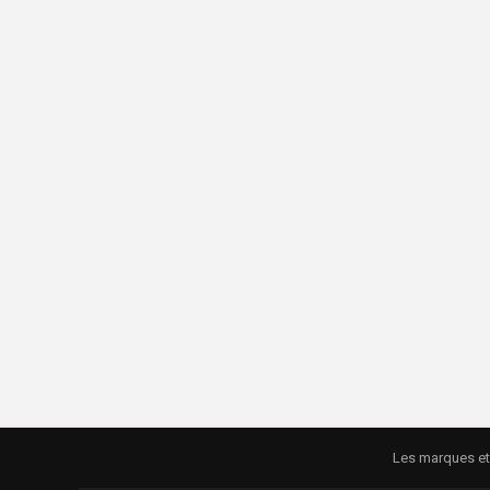
Les marques et 