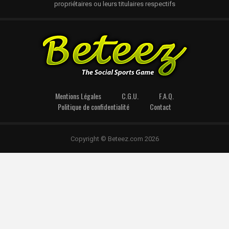
propriétaires ou leurs titulaires respectifs
Mentions Légales
C.G.U.
F.A.Q.
Politique de confidentialité
Contact
Copyright © Beteez.com 2026