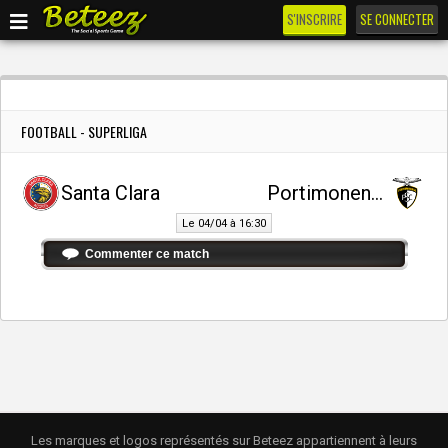
S'INSCRIRE
SE CONNECTER
FOOTBALL - SUPERLIGA
Santa Clara
Portimonense
Le 04/04 à 16:30
Commenter ce match
Les marques et logos représentés sur Beteez appartiennent à leurs