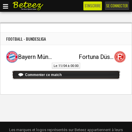
S'INSCRIRE
SE CONNECTER
FOOTBALL - BUNDESLIGA
Bayern München
Fortuna Düsseldorf
Le 11/04 à 00:00
Commenter ce match
Les marques et logos représentés sur Beteez appartiennent à leurs