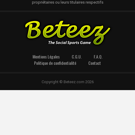
propriétaires ou leurs titulaires respectifs
Mentions Légales
C.G.U.
F.A.Q.
Politique de confidentialité
Contact
Copyright © Beteez.com 2026