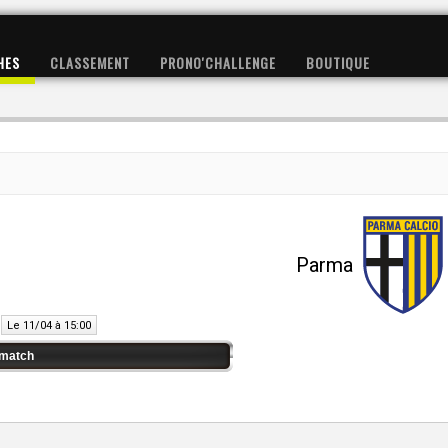
HES
CLASSEMENT
PRONO'CHALLENGE
BOUTIQUE
Parma
Le 11/04 à 15:00
match