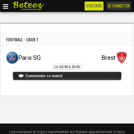
S'INSCRIRE
SE CONNECTER
FOOTBALL - LIGUE 1
Paris SG
Brest
Le 02/05 à 20:00
Commenter ce match
Les marques et logos représentés sur Beteez appartiennent à leurs