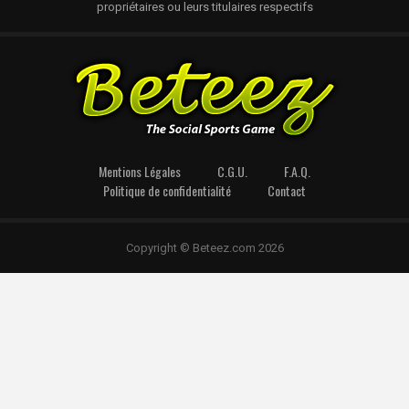
propriétaires ou leurs titulaires respectifs
Mentions Légales
C.G.U.
F.A.Q.
Politique de confidentialité
Contact
Copyright © Beteez.com 2026