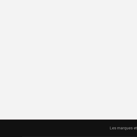
Les marques et 