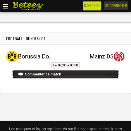
S'INSCRIRE
SE CONNECTER
FOOTBALL - BUNDESLIGA
Borussia Dortmund
Mainz 05
Le 02/05 à 00:00
Commenter ce match
Les marques et logos représentés sur Beteez appartiennent à leurs