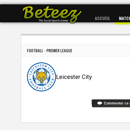
ACCUEIL
MATC
FOOTBALL - PREMIER LEAGUE
Leicester City
Commenter ce 