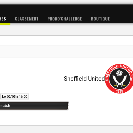
HES
CLASSEMENT
PRONO'CHALLENGE
BOUTIQUE
Sheffield United
Le 02/05 à 16:00
match