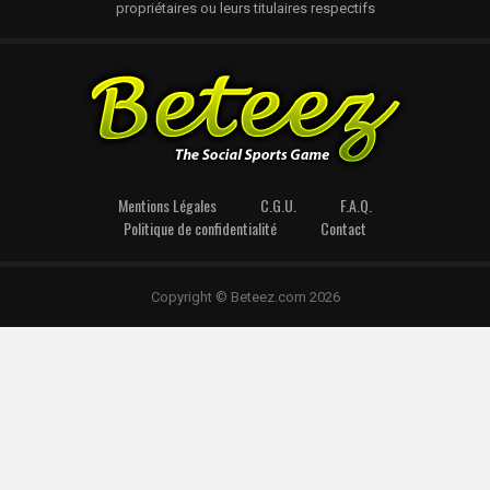
propriétaires ou leurs titulaires respectifs
Mentions Légales
C.G.U.
F.A.Q.
Politique de confidentialité
Contact
Copyright © Beteez.com 2026