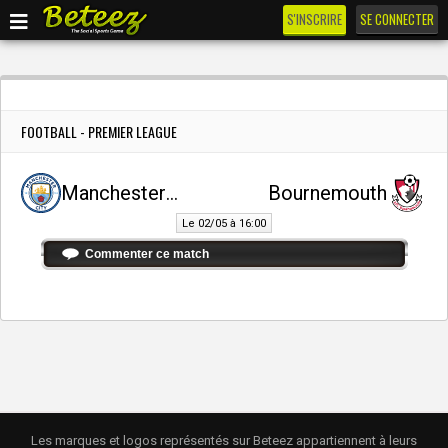
S'INSCRIRE
SE CONNECTER
FOOTBALL - PREMIER LEAGUE
Manchester City
Bournemouth
Le 02/05 à 16:00
Commenter ce match
Les marques et logos représentés sur Beteez appartiennent à leurs