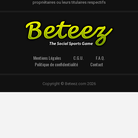
propriétaires ou leurs titulaires respectifs
Mentions Légales
C.G.U.
F.A.Q.
Politique de confidentialité
Contact
Copyright © Beteez.com 2026