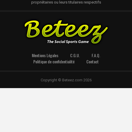
propriétaires ou leurs titulaires respectifs
Mentions Légales
C.G.U.
F.A.Q.
Politique de confidentialité
Contact
Copyright © Beteez.com 2026