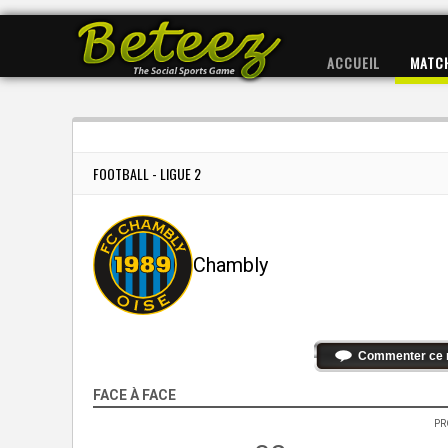
ACCUEIL
MATC
FOOTBALL - LIGUE 2
Chambly
Commenter ce 
FACE À FACE
PR