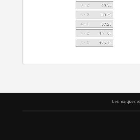
3 - 2
50.90
4 - 0
80.85
4 - 1
67.20
4 - 2
101.00
4 - 3
126.15
Les marques et 