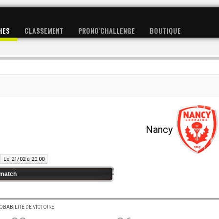
HES
CLASSEMENT
PRONO'CHALLENGE
BOUTIQUE
Nancy
Le 21/02 à 20:00
match
OBABILITÉ DE VICTOIRE