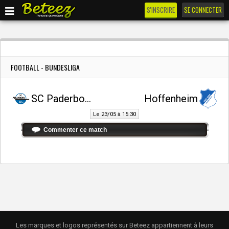
S'INSCRIRE
SE CONNECTER
FOOTBALL - BUNDESLIGA
SC Paderborn 07
Hoffenheim
Le 23/05 à 15:30
Commenter ce match
Les marques et logos représentés sur Beteez appartiennent à leurs