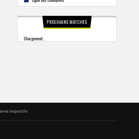
PROCHAINS MATCHES
Chargement...
aires respectifs