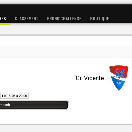
HES
CLASSEMENT
PRONO'CHALLENGE
BOUTIQUE
Gil Vicente
Le 15/06 à 20:00
match