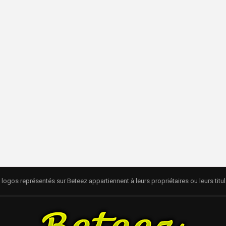
logos représentés sur Beteez appartiennent à leurs propriétaires ou leurs titul