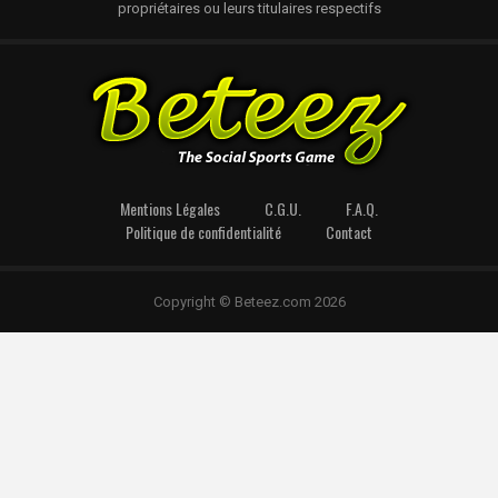
propriétaires ou leurs titulaires respectifs
Mentions Légales
C.G.U.
F.A.Q.
Politique de confidentialité
Contact
Copyright © Beteez.com 2026