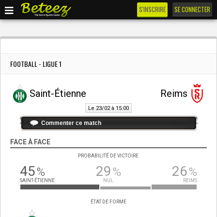
S'INSCRIRE
SE CONNECTER
FOOTBALL - LIGUE 1
Saint-Étienne
Reims
Le 23/02 à 15:00
Commenter ce match
FACE À FACE
PROBABILITÉ DE VICTOIRE
45
29
26
%
%
%
SAINT-ÉTIENNE
NUL
REIMS
ÉTAT DE FORME