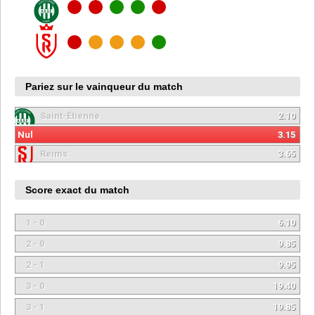
Pariez sur le vainqueur du match
Saint-Étienne
2.10
Nul
3.15
Reims
3.65
Score exact du match
1 - 0
6.10
2 - 0
9.85
2 - 1
9.95
3 - 0
19.40
3 - 1
19.85