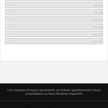
1 - 3
30.90
2 - 3
35.90
0 - 4
126.15
1 - 4
100.80
2 - 4
126.05
3 - 4
201.05
Les marques et logos représentés sur Beteez appartiennent à leurs
propriétaires ou leurs titulaires respectifs