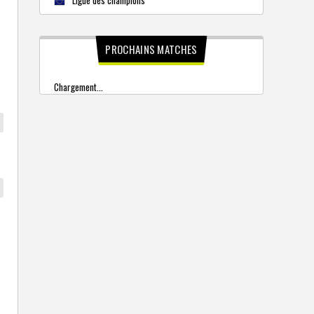
PROCHAINS MATCHES
Chargement...