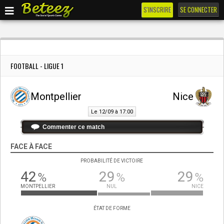
S'INSCRIRE
SE CONNECTER
FOOTBALL - LIGUE 1
Montpellier
Nice
Le 12/09 à 17:00
Commenter ce match
FACE À FACE
PROBABILITÉ DE VICTOIRE
42
29
29
%
%
%
MONTPELLIER
NUL
NICE
ÉTAT DE FORME