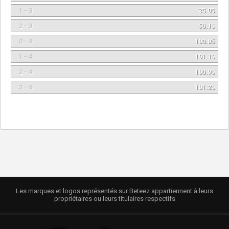
1 - 3
35.05
2 - 3
50.10
0 - 4
100.85
1 - 4
101.10
2 - 4
100.90
3 - 4
101.20
Les marques et logos représentés sur Beteez appartiennent à leurs
propriétaires ou leurs titulaires respectifs